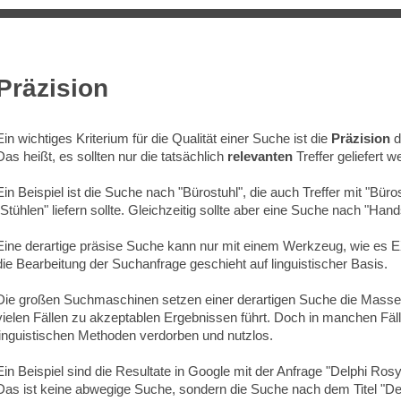
Präzision
Ein wichtiges Kriterium für die Qualität einer Suche ist die
Präzision
d
Das heißt, es sollten nur die tatsächlich
relevanten
Treffer geliefert w
Ein Beispiel ist die Suche nach "Bürostuhl", die auch Treffer mit "Büro
"Stühlen" liefern sollte. Gleichzeitig sollte aber eine Suche nach "Han
Eine derartige präsise Suche kann nur mit einem Werkzeug, wie es E
die Bearbeitung der Suchanfrage geschieht auf linguistischer Basis.
Die großen Suchmaschinen setzen einer derartigen Suche die Masse 
vielen Fällen zu akzeptablen Ergebnissen führt. Doch in manchen Fälle
linguistischen Methoden verdorben und nutzlos.
Ein Beispiel sind die Resultate in Google mit der Anfrage "Delphi Rosy
Das ist keine abwegige Suche, sondern die Suche nach dem Titel "De