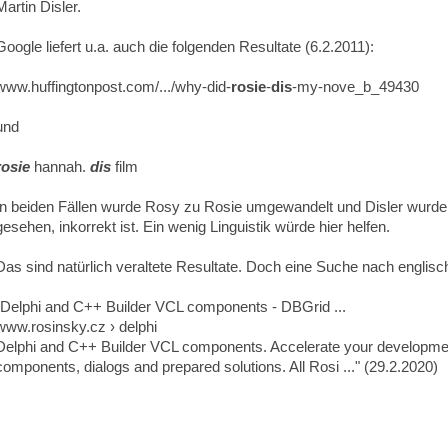
Martin Disler.
Google liefert u.a. auch die folgenden Resultate (6.2.2011):
www.huffingtonpost.com/.../why-did-
rosie
-
dis
-my-nove_b_49430
und
rosie
hannah.
dis
film
In beiden Fällen wurde Rosy zu Rosie umgewandelt und Disler wurde an 
gesehen, inkorrekt ist. Ein wenig Linguistik würde hier helfen.
Das sind natürlich veraltete Resultate. Doch eine Suche nach englische
"Delphi and C++ Builder VCL components - DBGrid ...
www.rosinsky.cz › delphi
Delphi and C++ Builder VCL components. Accelerate your developmen
components, dialogs and prepared solutions. All Rosi ..." (29.2.2020)