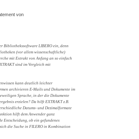
tatement von
er Bibliothekssoftware LIBERO ein, denn
liotheken (vor allem wissenschaftliche)
erche mit Extrakt von Anfang an so einfach
EXTRAKT sind im Vergleich mit
enwissen kann deutlich leichter
Firmen archivieren E-Mails und Dokumente im
weiligen Sprache, in der die Dokumente
ergebnis erzielen? Da hilft EXTRAKT z.B.
terschiedliche Datums- und Dezimalformate
unktion hilft dem Anwender ganz
le Entscheidung, ob ein gefundenes
et sich die Suche in FILERO in Kombination