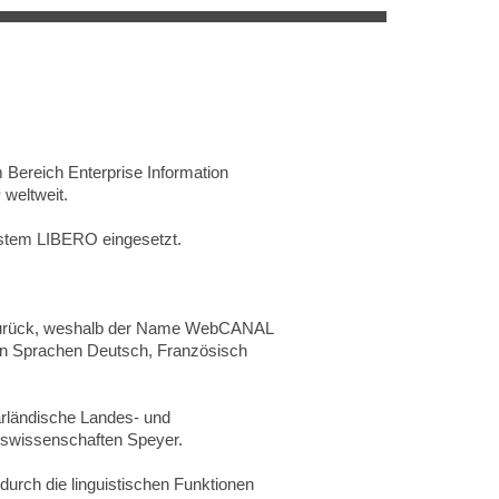
 Bereich Enterprise Information
O
weltweit.
stem LIBERO eingesetzt.
es zurück, weshalb der Name WebCANAL
n Sprachen Deutsch, Französisch
arländische Landes- und
gswissenschaften Speyer.
ch die linguistischen Funktionen