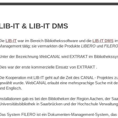
LIB-IT & LIB-IT DMS
Die
LIB-IT
war im Bereich Bibliothekssoftware und die
LIB-IT DMS
im
Management tätig; sie vermarkten die Produkte
LIBERO
und
FILER
Unter der Bezeichnung
WebCANAL
wird EXTRAKT im Bibliothekssy
Dies war der erste kommerzielle Einsatz von EXTRAKT .
Die Kooperation mit LIB-IT geht auf die Zeit des CANAL - Projekt
gewählt wurde. WebCANAL erlaubt eine mehrsprachige Suche mit de
und Englisch.
Installationen gab es bei den Bibliotheken der Region Aachen, der Sa
Universitätsbibliothek in Saarbrücken und der Hochschule Verwaltun
Das System FILERO ist ein Dokumenten-Management-System, das dur