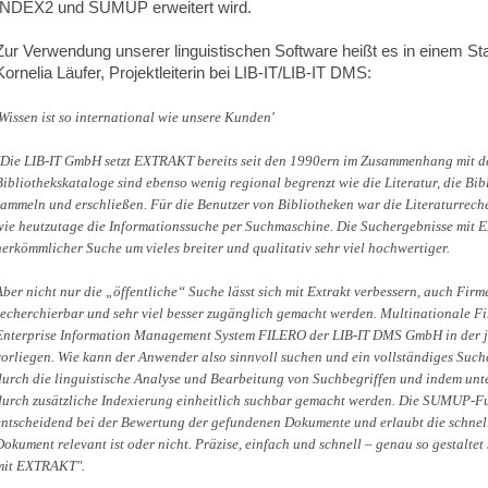
INDEX2 und SUMUP erweitert wird.
Zur Verwendung unserer linguistischen Software heißt es in einem S
Kornelia Läufer, Projektleiterin bei LIB-IT/LIB-IT DMS:
'Wissen ist so international wie unsere Kunden'
"Die LIB-IT GmbH setzt EXTRAKT bereits seit den 1990ern im Zusammenhang mit d
Bibliothekskataloge sind ebenso wenig regional begrenzt wie die Literatur, die Bib
sammeln und erschließen. Für die Benutzer von Bibliotheken war die Literaturrech
wie heutzutage die Informationssuche per Suchmaschine. Die Suchergebnisse mit 
herkömmlicher Suche um vieles breiter und qualitativ sehr viel hochwertiger.
Aber nicht nur die „öffentliche“ Suche lässt sich mit Extrakt verbessern, auch Firm
recherchierbar und sehr viel besser zugänglich gemacht werden. Multinationale 
Enterprise Information Management System FILERO der LIB-IT DMS GmbH in der je
vorliegen. Wie kann der Anwender also sinnvoll suchen und ein vollständiges Such
durch die linguistische Analyse und Bearbeitung von Suchbegriffen und indem un
durch zusätzliche Indexierung einheitlich suchbar gemacht werden. Die SUMUP-F
entscheidend bei der Bewertung der gefundenen Dokumente und erlaubt die schnel
Dokument relevant ist oder nicht. Präzise, einfach und schnell – genau so gestalt
mit EXTRAKT".